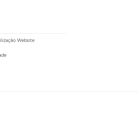
ilização Website
ade