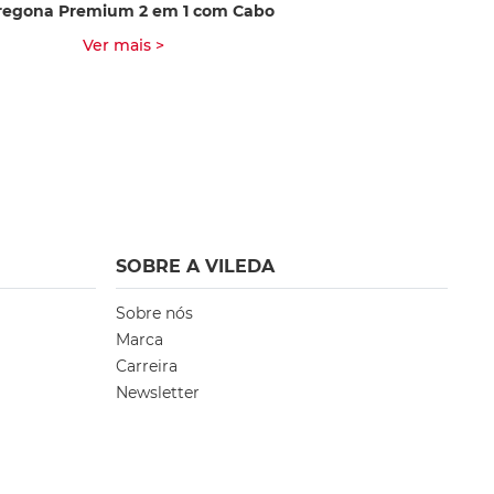
regona Premium 2 em 1 com Cabo
Luvas de Látex N
Ver mais >
Ver m
SOBRE A VILEDA
Sobre nós
Marca
Carreira
Newsletter