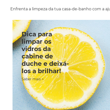
Enfrenta a limpeza da tua casa-de-banho com a ajud
Dica para
limpar os
vidros da
cabine de
duche e deixá-
los a brilhar!
Saber mais