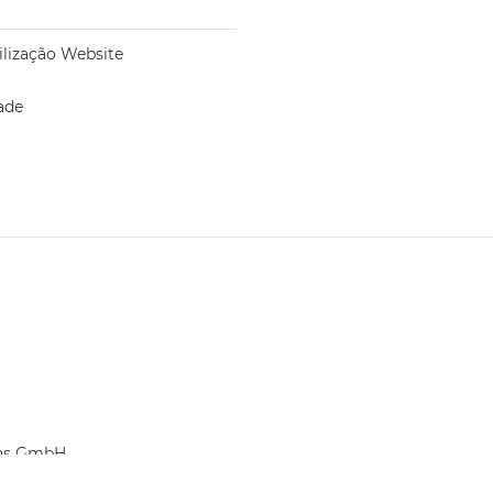
ilização Website
ade
ons GmbH.