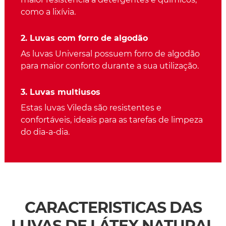
como a lixívia.
2. Luvas com forro de algodão
As luvas Universal possuem forro de algodão
para maior conforto durante a sua utilização.
3. Luvas multiusos
Estas luvas Vileda são resistentes e
confortáveis, ideais para as tarefas de limpeza
do dia-a-dia.
CARACTERISTICAS DAS
LUVAS DE LÁTEX NATURAL