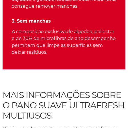
consegue remover manchas.
3. Sem manchas
A composição exclusiva de algodão, poliéster
e de 30% de microfibras de alto desempenho
permitem que limpe as superfícies sem
deixar resíduos.
MAIS INFORMAÇÕES SOBRE
O PANO SUAVE ULTRAFRESH
MULTIUSOS