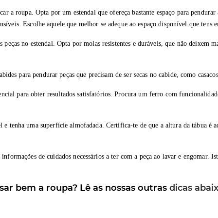
car a roupa. Opta por um estendal que ofereça bastante espaço para pendurar a
tensíveis. Escolhe aquele que melhor se adeque ao espaço disponível que tens 
as peças no estendal. Opta por molas resistentes e duráveis, que não deixem 
cabides para pendurar peças que precisam de ser secas no cabide, como casacos
cial para obter resultados satisfatórios. Procura um ferro com funcionalidad
l e tenha uma superfície almofadada. Certifica-te de que a altura da tábua é 
informações de cuidados necessários a ter com a peça ao lavar e engomar. Isto
assar bem a roupa? Lê as nossas outras
dicas abaix