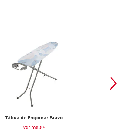
Tábua de Engomar Bravo
Capa para Tábua d
2e
Ver mais >
Ver m