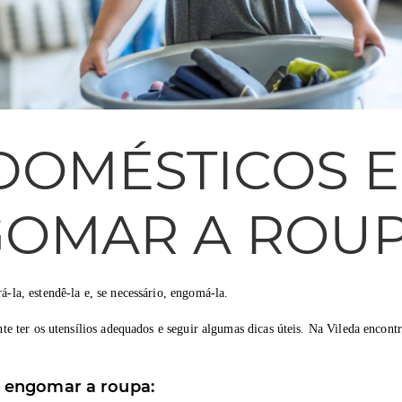
DOMÉSTICOS E
GOMAR A ROU
á-la, estendê-la e, se necessário, engomá-la.
nte ter os utensílios adequados e seguir algumas dicas úteis. Na Vileda encont
e engomar a roupa: