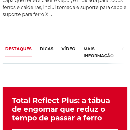
capa que reflete calor e vapor, é indicada para todos
ferros e caldeiras, inclui tomada e suporte para cabo e
suporte para ferro XL.
DESTAQUES
DICAS
VÍDEO
MAIS
CAR
INFORMAÇÃO
Total Reflect Plus: a tábua
de engomar que reduz o
tempo de passar a ferro