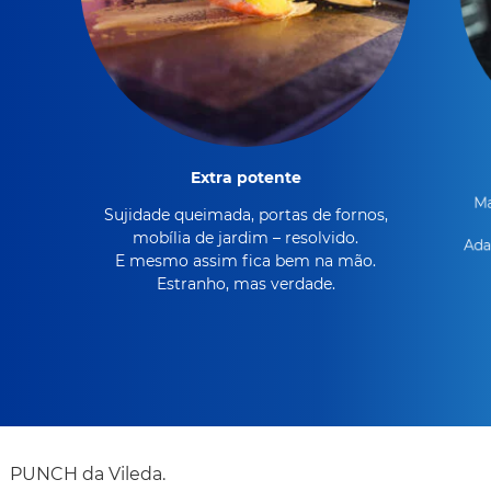
Extra potente
Ma
Sujidade queimada, portas de fornos,
mobília de jardim – resolvido.
Ada
E mesmo assim fica bem na mão.
Estranho, mas verdade.
PUNCH da Vileda.