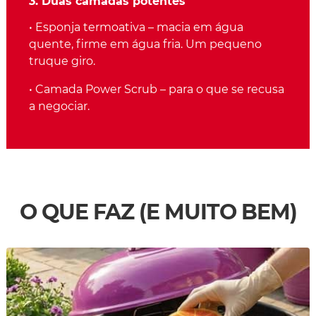
3. Duas camadas potentes
• Esponja termoativa – macia em água
quente, firme em água fria. Um pequeno
truque giro.
• Camada Power Scrub – para o que se recusa
a negociar.
O QUE FAZ (E MUITO BEM)