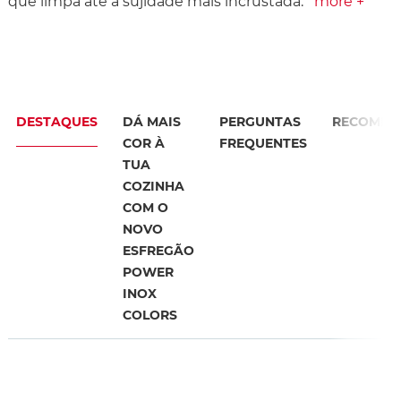
que limpa até a sujidade mais incrustada.
more +
DESTAQUES
DÁ MAIS
PERGUNTAS
RECOMEN
COR À
FREQUENTES
TUA
COZINHA
COM O
NOVO
ESFREGÃO
POWER
INOX
COLORS