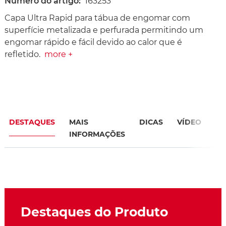
Número do artigo:
163253
Capa Ultra Rapid para tábua de engomar com
superfície metalizada e perfurada permitindo um
engomar rápido e fácil devido ao calor que é
refletido.
more +
DESTAQUES
MAIS
DICAS
VÍDEO
FE
INFORMAÇÕES
Destaques do Produto