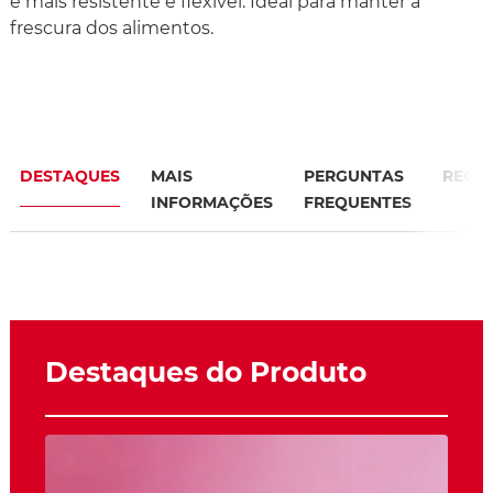
é mais resistente e flexível. Ideal para manter a
frescura dos alimentos.
DESTAQUES
MAIS
PERGUNTAS
RECO
INFORMAÇÕES
FREQUENTES
Destaques do Produto