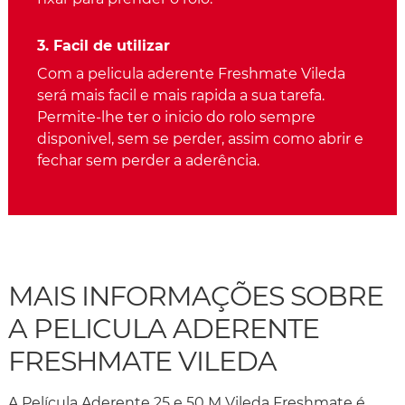
3. Facil de utilizar
Com a pelicula aderente Freshmate Vileda
será mais facil e mais rapida a sua tarefa.
Permite-lhe ter o inicio do rolo sempre
disponivel, sem se perder, assim como abrir e
fechar sem perder a aderência.
MAIS INFORMAÇÕES SOBRE
A PELICULA ADERENTE
FRESHMATE VILEDA
A Película Aderente 25 e 50 M Vileda Freshmate é