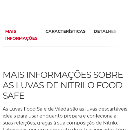
MAIS
CARACTERÍSTICAS
DETALHES
P
INFORMAÇÕES
F
MAIS INFORMAÇÕES SOBRE
AS LUVAS DE NITRILO FOOD
SAFE
As Luvas Food Safe da Vileda são as luvas descartáveis
ideais para usar enquanto prepara e confeciona a
suas refeições, graças à sua composição de Nitrilo.
Fabricadas por um composto de nitrilo inovador, têm