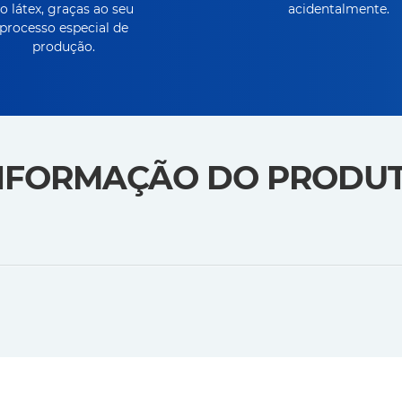
o látex, graças ao seu
acidentalmente.
processo especial de
produção.
NFORMAÇÃO DO PRODU