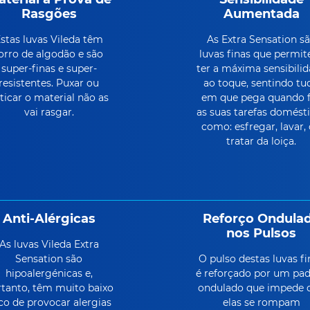
Rasgões
Aumentada
stas luvas Vileda têm
As Extra Sensation s
orro de algodão e são
luvas finas que permi
super-finas e super-
ter a máxima sensibili
resistentes. Puxar ou
ao toque, sentindo tu
ticar o material não as
em que pega quando 
vai rasgar.
as suas tarefas domést
como: esfregar, lavar,
tratar da loiça.
Anti-Alérgicas
Reforço Ondula
nos Pulsos
As luvas Vileda Extra
Sensation são
O pulso destas luvas fi
hipoalergénicas e,
é reforçado por um pa
tanto, têm muito baixo
ondulado que impede 
sco de provocar alergias
elas se rompam