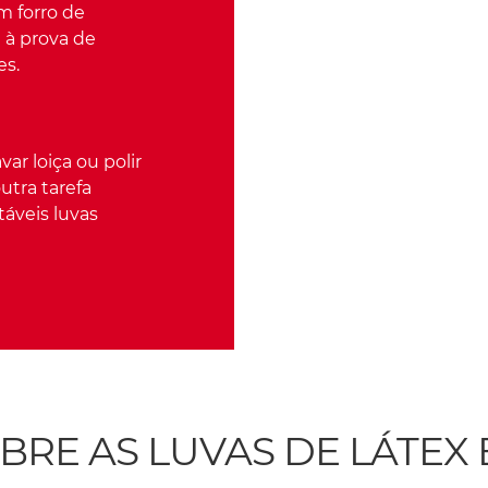
m forro de
 à prova de
es.
var loiça ou polir
outra tarefa
táveis luvas
RE AS LUVAS DE LÁTEX 