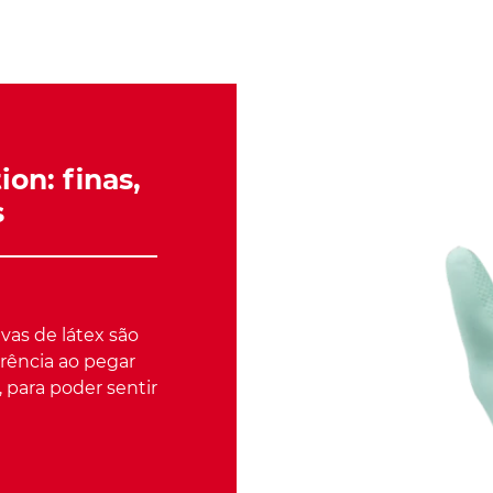
on: finas,
s
vas de látex são
rência ao pegar
 para poder sentir