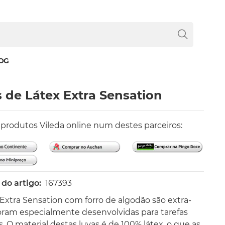
OG
 de Látex Extra Sensation
rodutos Vileda online num destes parceiros:
do artigo:
167393
 Extra Sensation com forro de algodão são extra-
foram especialmente desenvolvidas para tarefas
s. O material destas luvas é de 100% látex, o que as