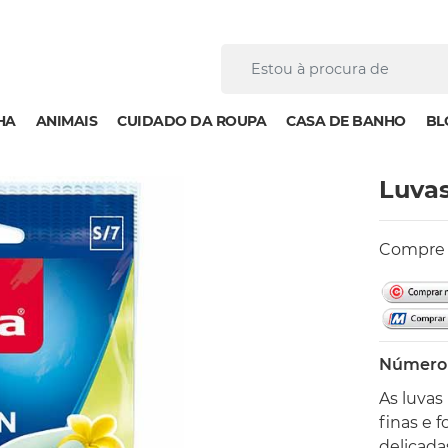
HA
ANIMAIS
CUIDADO DA ROUPA
CASA DE BANHO
BL
Luvas
Compre p
Número 
As luvas
finas e 
delicada