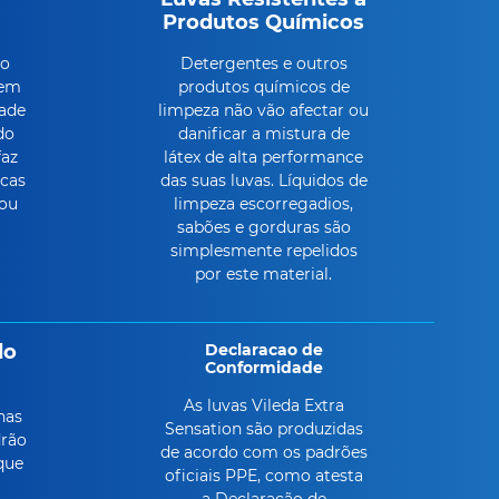
Produtos Químicos
ão
Detergentes e outros
tem
produtos químicos de
dade
limpeza não vão afectar ou
do
danificar a mistura de
faz
látex de alta performance
icas
das suas luvas. Líquidos de
 ou
limpeza escorregadios,
sabões e gorduras são
simplesmente repelidos
por este material.
do
Declaracao de
Conformidade
As luvas Vileda Extra
nas
Sensation são produzidas
drão
de acordo com os padrões
que
oficiais PPE, como atesta
a Declaração de