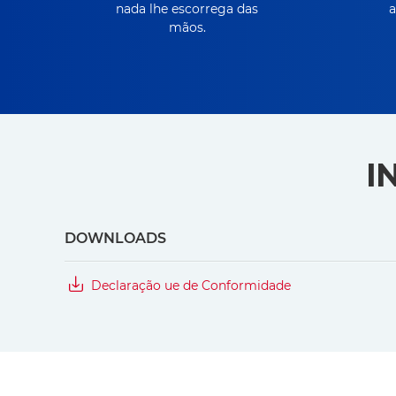
nada lhe escorrega das
a
mãos.
I
DOWNLOADS
Declaração ue de Conformidade